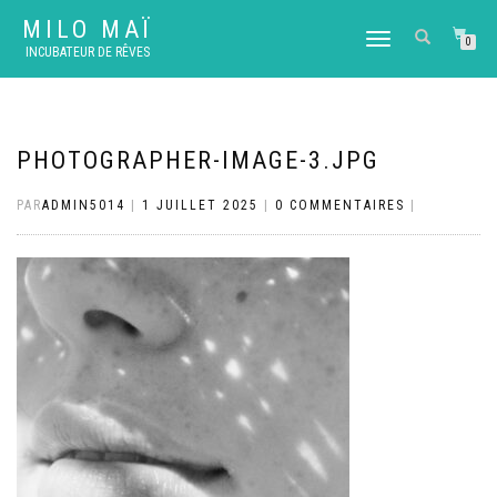
MILO MAÏ
DÉPLIER
0
INCUBATEUR DE RÊVES
LA
NAVIGATION
PHOTOGRAPHER-IMAGE-3.JPG
PAR
ADMIN5014
|
1 JUILLET 2025
|
0 COMMENTAIRES
|