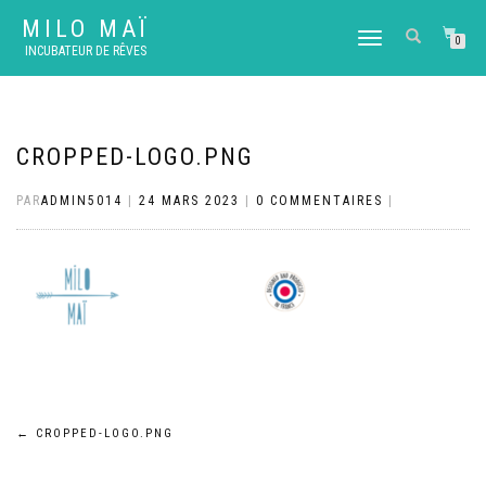
MILO MAÏ
DÉPLIER
0
INCUBATEUR DE RÊVES
LA
NAVIGATION
CROPPED-LOGO.PNG
PAR
ADMIN5014
|
24 MARS 2023
|
0 COMMENTAIRES
|
Navigation
←
CROPPED-LOGO.PNG