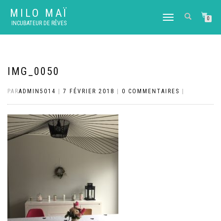
MILO MAÏ
DÉPLIER
0
INCUBATEUR DE RÊVES
LA
NAVIGATION
IMG_0050
PAR
ADMIN5014
|
7 FÉVRIER 2018
|
0 COMMENTAIRES
|