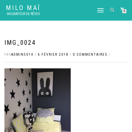
MILO MAÏ
DÉPLIER
0
INCUBATEUR DE RÊVES
LA
NAVIGATION
IMG_0024
PAR
ADMIN5014
|
6 FÉVRIER 2018
|
0 COMMENTAIRES
|