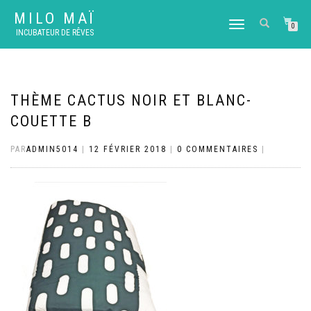
MILO MAÏ
DÉPLIER
0
INCUBATEUR DE RÊVES
LA
NAVIGATION
THÈME CACTUS NOIR ET BLANC-
COUETTE B
PAR
ADMIN5014
|
12 FÉVRIER 2018
|
0 COMMENTAIRES
|