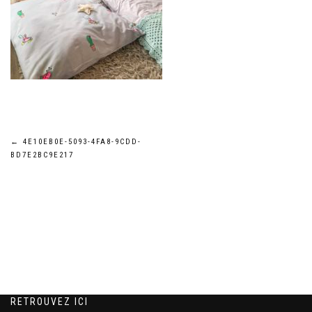
Navigation
←
4E10EB0E-5093-4FA8-9CDD-
BD7E2BC9E217
de
l’article
RETROUVEZ ICI