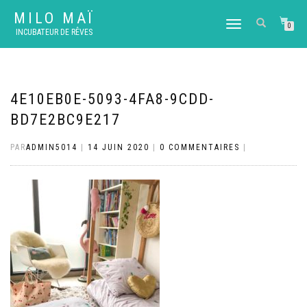
MILO MAÏ
DÉPLIER
0
INCUBATEUR DE RÊVES
LA
NAVIGATION
4E10EB0E-5093-4FA8-9CDD-
BD7E2BC9E217
PAR
ADMIN5014
|
14 JUIN 2020
|
0 COMMENTAIRES
|