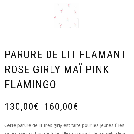
PARURE DE LIT FLAMANT
ROSE GIRLY MAÏ PINK
FLAMINGO
130,00
€
160,00
€
–
Cette parure de lit très girly est faite pour les jeunes filles
sages avec un brin de folie. Elles pourront choisir selon leur