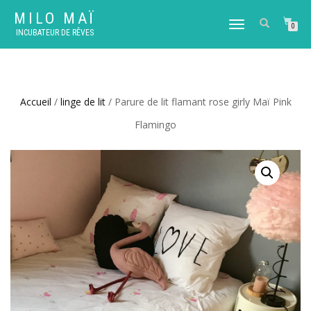
MILO MAÏ
DÉPLIER
0
INCUBATEUR DE RÊVES
LA
NAVIGATION
Accueil
/
linge de lit
/ Parure de lit flamant rose girly Maï Pink
Flamingo