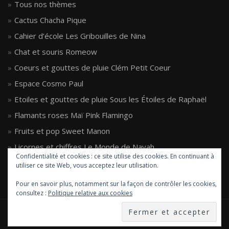
Tous nos thèmes
Cactus Chacha Pique
Cahier d’école Les Gribouilles de Nina
Chat et souris Romeow
Coeurs et gouttes de pluie Clém Petit Coeur
Espace Cosmo Paul
Etoiles et gouttes de pluie Sous les Étoiles de Raphaël
Flamants roses Maï Pink Flamingo
Fruits et pop Sweet Manon
Licornes et chiffres Le Monde de Nayah
Confidentialité et cookies : ce site utilise des cookies. En continuant à
Super-héro Super Milo
utiliser ce site Web, vous acceptez leur utilisation.
Pour en savoir plus, notamment sur la façon de contrôler les cookies,
consultez :
Politique relative aux cookies