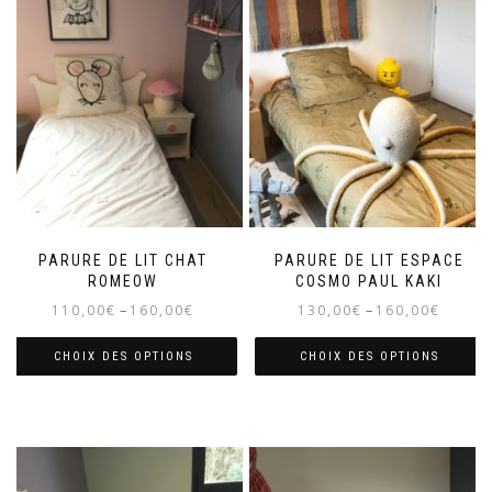
PARURE DE LIT CHAT
PARURE DE LIT ESPACE
ROMEOW
COSMO PAUL KAKI
–
–
110,00
€
160,00
€
130,00
€
160,00
€
CHOIX DES OPTIONS
CHOIX DES OPTIONS
Ce
Ce
produit
produit
a
a
plusieurs
plusieurs