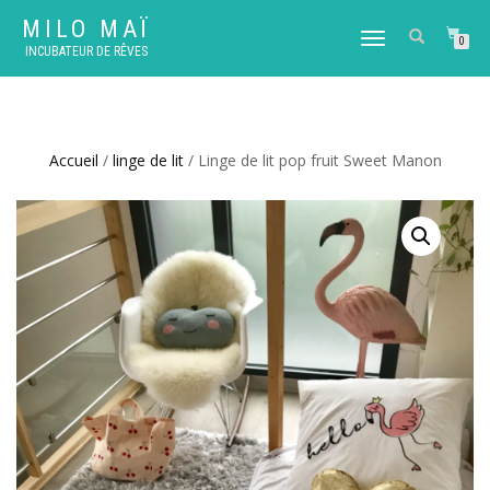
MILO MAÏ
DÉPLIER
0
INCUBATEUR DE RÊVES
LA
NAVIGATION
Accueil
/
linge de lit
/ Linge de lit pop fruit Sweet Manon